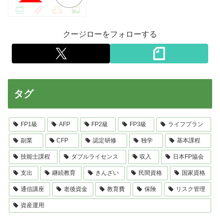
クージローをフォローする
タグ
FP1級
AFP
FP2級
FP3級
ライフプラン
副業
CFP
認定研修
独学
基本課程
技能士課程
ダブルライセンス
収入
日本FP協会
支出
継続教育
きんざい
民間資格
国家資格
通信講座
老後資金
教育費
保険
リスク管理
資産運用