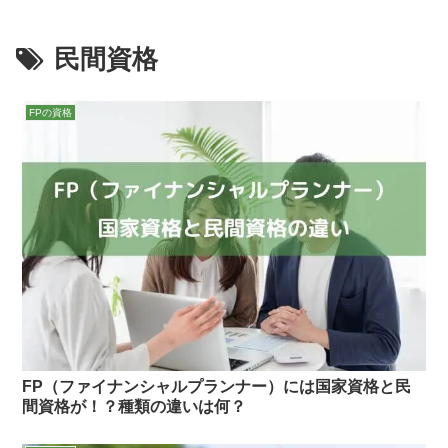
座お
いの
合格
単！
おす
すす
は？
でき
5社
すめ
めラ
【14
る？
比較
は？
ンキ
社比
独学
【最
技能
民間資格
ング
較】
の限
短即
士課
｜料
おす
界と
日】
程が
金・
すめ
効率
AFP
最
特
ラン
的な
更新
安・
徴・
キン
勉強
おす
最
FPの資格
口コ
グ！
法を
すめ
短！
ミ徹
初心
徹底
人気
9社
底比
者は
解説
サイ
の講
較
コチ
トラ
座を
ラ
ンキ
比
ング
較！
2026
費用
！
は？
FP（ファイナンシャルプランナー）には国家資格と民
間資格が！？種類の違いは何？