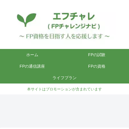
ホーム
FPの試験
FPの通信講座
FPの資格
ライフプラン
本サイトはプロモーションが含まれています
FPの通信講座
FPの試験
FPの通信講座
FPの通信講座
FPの通信講座
【20
AFP
FP1
FP継
【20
26年
認定
級の
続教
26年
版】
研修
学科
育が
版】
FP1
基本
試験
安
AFP
級 通
課程
は独
い！
認定
信講
が安
学で
簡
研修