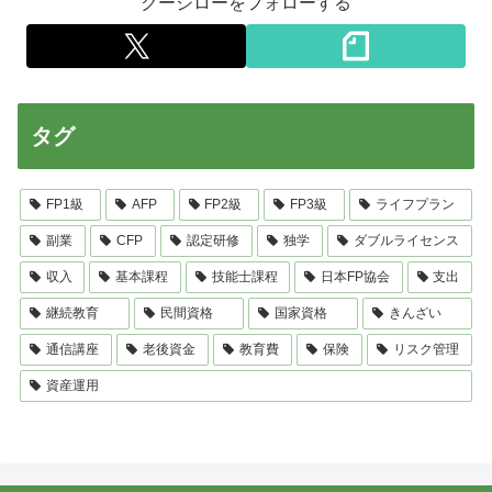
クージローをフォローする
タグ
FP1級
AFP
FP2級
FP3級
ライフプラン
副業
CFP
認定研修
独学
ダブルライセンス
収入
基本課程
技能士課程
日本FP協会
支出
継続教育
民間資格
国家資格
きんざい
通信講座
老後資金
教育費
保険
リスク管理
資産運用