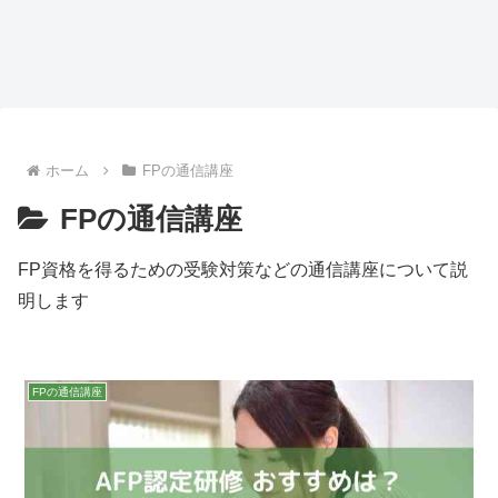
の
FP1級の学科試験は独学で合格で
【2026年版】FP1級 通信講座おす
【2
ンキ
きる？独学の限界と効率的な勉強
すめランキング｜料金・特徴・口
め
法を徹底解説
コミ徹底比較
9
ホーム
FPの通信講座
FPの通信講座
FP資格を得るための受験対策などの通信講座について説
明します
FPの通信講座