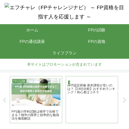
ホーム
FPの試験
FPの通信講座
FPの資格
ライフプラン
本サイトはプロモーションが含まれています
FPの試験
F
FPの通信講座
すす
AFP認定研修 基本課程が安いの
！
は？【14社比較】おすすめランキ
ング！初心者はコチラ
FP1級の学科試験は独学で合格で
【2
きる？独学の限界と効率的な勉強
す
法を徹底解説
コ