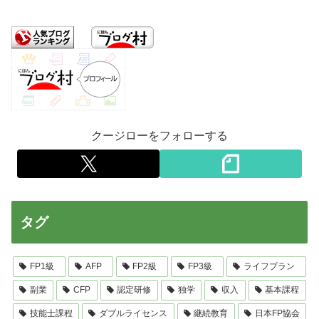
クージローをフォローする
タグ
FP1級
AFP
FP2級
FP3級
ライフプラン
副業
CFP
認定研修
独学
収入
基本課程
技能士課程
ダブルライセンス
継続教育
日本FP協会