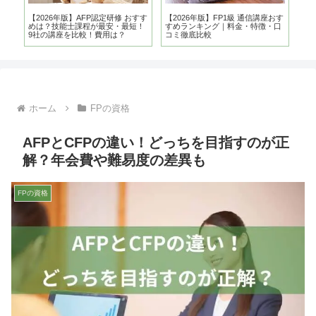
比
【2026年版】AFP認定研修 おすす
【2026年版】FP1級 通信講座おす
AF
め
めは？技能士課程が最安・最短！
すめランキング｜料金・特徴・口
は
9社の講座を比較！費用は？
コミ徹底比較
ン
ホーム
FPの資格
AFPとCFPの違い！どっちを目指すのが正
解？年会費や難易度の差異も
FPの資格