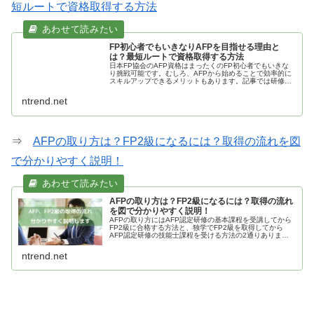
短ルートで資格取得する方法
FP初心者でもいきなりAFPを目指せる理由と
は？最短ルートで資格取得する方法
日本FP協会のAFP資格はまったくのFP初心者でもいきな
り挑戦可能です。むしろ、AFPから始めることで効率的に
スキルアップできるメリットもあります。記事では研修制
度や学習時間、費用、不安解消ポイント、資格取得までの
流れをわかりやすく解説します。
ntrend.net
⇒
AFPの取り方は？FP2級になるには？取得の流れを図
で分かりやすく説明！
AFPの取り方は？FP2級になるには？取得の流れ
を図で分かりやすく説明！
AFPの取り方にはAFP認定研修の基本課程を受講してから
FP2級に合格する方法と、独学でFP2級を取得してから
AFP認定研修の技能士課程を受ける方法の2通りありま
す。同じようにFP2級になるにはFP3級合格、研修受講、
実務経験など3通りの方法があります。この記事ではこれ
ntrend.net
らを図も交えて説明します。