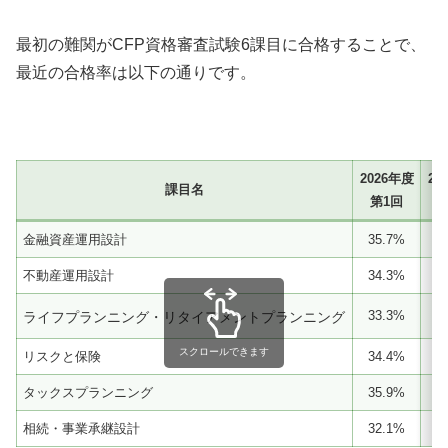
最初の難関がCFP資格審査試験6課目に合格することで、
最近の合格率は以下の通りです。
2026年度
20
課目名
第1回
金融資産運用設計
35.7%
3
不動産運用設計
34.3%
4
33.3%
3
ライフプランニング・リタイアメントプランニング
スクロールできます
リスクと保険
34.4%
3
タックスプランニング
35.9%
3
相続・事業承継設計
32.1%
3