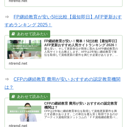
ntrend.net
です。
⇒
FP継続教育が安い5社比較【最短即日】AFP更新おす
すめランキング 2025！
FP継続教育が安い！簡単！5社比較【最短即日】
AFP更新おすすめ人気サイトランキング 2026！
最も安い、そして更新単位が簡単に取れるAFP継続教育の
人気サイトをお教えします。AFPは2年毎に継続教育で単
位を取得して資格更新の要件を満たす必要があります。こ
の単位を最も安く早く簡単に取れるのがアーティス資格対
策ドットコムの「FP資格継続教育パック」で、おすすめで
ntrend.net
す。十分な内容の2,640円の教育を1回受講するだけで必要
な更新単位をすべて取れて短期間でAFPを更新できます。
⇒
CFPの継続教育 費用が安い おすすめの認定教育機関
は？
CFPの継続教育 費用が安い おすすめの認定教育
機関は？
CFPは2年毎に継続教育単位を取得して資格更新要件を満
たす必要があります。この単位を最も安く取得できるのが
アーティス資格対策ドットコムの「ＦＰ資格継続教育パッ
ク」です。5,280円の講座を1回受講するだけで短期間で
CFPの資格更新要件を全て満たすことができるのです。
ntrend.net