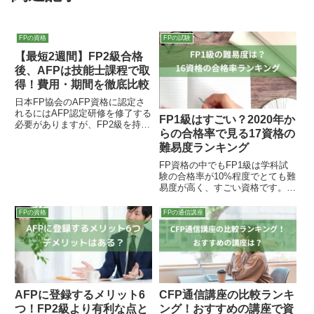
FPの資格
FPの試験
【最短2週間】FP2級合格
後、AFPは技能士課程で取
得！費用・期間を徹底比較
日本FP協会のAFP資格に認定さ
れるにはAFP認定研修を修了する
FP1級はすごい？2020年か
必要がありますが、FP2級を持っ
らの合格率で見る17資格の
ている人は「技能士課程」のAFP
認定研修を受講すれば最短でAFP
難易度ランキング
を取得できます。この記事では、
FP資格の中でもFP1級は学科試
FP2級合格者が最短・最安でAFP
験の合格率が10%程度でとても難
を取得する方法を、費用や期間、
易度が高く、すごい資格です。他
具体的な手順まで徹底解説しま
の資格と比べてもFP1級はすごい
す。
のか、2020年からのデータをも
FPの資格
FPの通信講座
とに合格率を算出しランキング形
式で16の資格で比較しました。
学科試験を受験する場合のFP1級
は中小企業診断士、社労士などに
次ぐ難関の資格です。
AFPに登録するメリット6
CFP通信講座の比較ランキ
つ！FP2級より有利な点と
ング！おすすめの講座で資