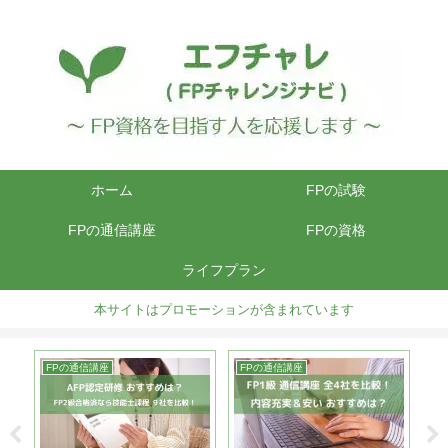
ホーム
FPの試験
FPの通信講座
FPの資格
ライフプラン
本サイトはプロモーションが含まれています
FPの通信講座
FPの通信講座
F