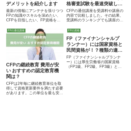
デメリットを紹介します
格審査試験を最速突破しよ
う
最新の情報にアンテナを張りつつ
CFPの通信講座を受講料や講座の
FPの知識やスキルを深めたい、
内容で比較しました。その結果、
CFPを目指したい、FP資格を本
受講料のランキングでも講座の構
業や副業に活かしたい人にはAFP
成でもLEC東京リーガルマインド
の登録はメリットになります。具
の通信講座が一番おすすめです。
FPの通信講座
FPの資格
体的には、最新の情報に触れてい
しかし人によって通信講座に期待
FP（ファイナンシャルプ
られる、FPとしての勉強を深め
する内容や目的が異なると思いま
る機会が多い、多くのFPと知り
す。この記事を参考にご自身でも
ランナー）には国家資格と
合いになれる、副業を始めやすい
十分に検討して自分に合った通信
民間資格が！？種類の違い
など主に6つです。
講座を見つけてください。
は何？
FP（ファイナンシャルプランナ
ー）には厚生労働省の国家資格
CFPの継続教育 費用が安
（FP1級、FP2級、FP3級）と日
い おすすめの認定教育機
本FP協会のCFP、AFPがありま
す。FP1級、FP2級、FP3級はFP
関は？
としての知識の修得が主で、
CFPは2年毎に継続教育単位を取
CFP、AFPは、さらにお客様に向
得して資格更新要件を満たす必要
けてのコンサルや提案を重視して
があります。この単位を最も安く
います。FP資格は仕事だけでな
取得できるのがアーティス資格対
く自身の生活やライフプランにも
策ドットコムの「ＦＰ資格継続教
大いに役立つ資格です。
育パック」です。5,280円の講座
を1回受講するだけで短期間で
CFPの資格更新要件を全て満たす
ことができるのです。