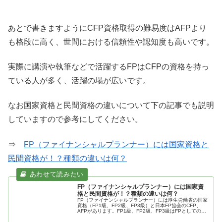
あとで書きますようにCFP資格取得の難易度はAFPより
も格段に高く、世間における信頼性や認知度も高いです。
実際に講演や執筆などで活躍するFPはCFPの資格を持っ
ている人が多く、活躍の場が広いです。
なお国家資格と民間資格の違いについて下の記事でも説明
していますので参考にしてください。
⇒
FP（ファイナンシャルプランナー）には国家資格と
民間資格が！？種類の違いは何？
FP（ファイナンシャルプランナー）には国家資
格と民間資格が！？種類の違いは何？
FP（ファイナンシャルプランナー）には厚生労働省の国家
資格（FP1級、FP2級、FP3級）と日本FP協会のCFP、
AFPがあります。FP1級、FP2級、FP3級はFPとしての知
識の修得が主で、CFP、AFPは、さらにお客様に向けての
コンサルや提案を重視しています。FP資格は仕事だけでな